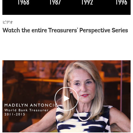
c
k
ビデオ
Watch the entire Treasurers' Perspective Series
c
l
i
c
k