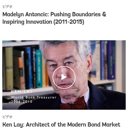
ビデオ
Madelyn Antoncic: Pushing Boundaries &
Inspiring Innovation (2011-2015)
c
l
i
c
k
ビデオ
Ken Lay: Architect of the Modern Bond Market