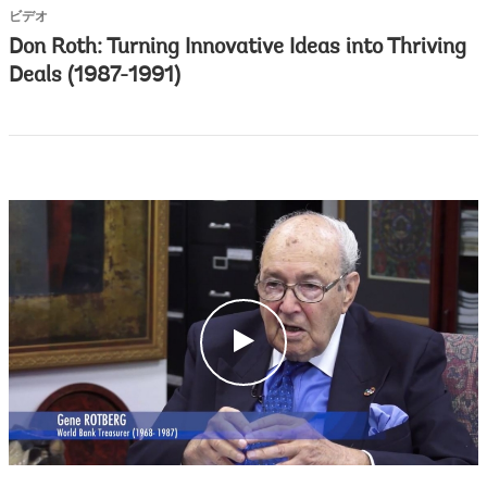
ビデオ
Don Roth: Turning Innovative Ideas into Thriving
Deals (1987-1991)
c
l
i
c
k