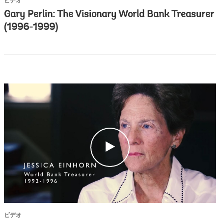
ビデオ
Gary Perlin: The Visionary World Bank Treasurer
(1996-1999)
c
l
i
c
k
ビデオ