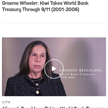
Graeme Wheeler: Kiwi Takes World Bank
Treasury Through 9/11 (2001-2006)
c
l
i
c
k
ビデオ