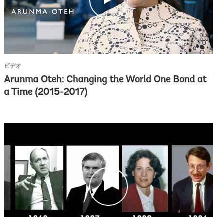
l
i
c
k
ビデオ
Arunma Oteh: Changing the World One Bond at
a Time (2015-2017)
c
l
i