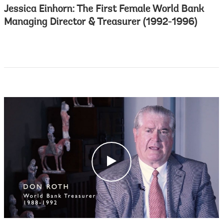
Jessica Einhorn: The First Female World Bank
Managing Director & Treasurer (1992-1996)
c
l
i
c
k