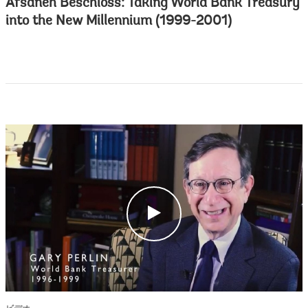
Afsaneh Beschloss: Taking World Bank Treasury
into the New Millennium (1999-2001)
c
l
i
c
k