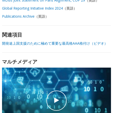
MDBs Joint Statement on Paris Alignment, COP 29
（英語）
Global Reporting Initiative Index 2024
（英語）
Publications Archive
（英語）
関連項目
開発途上国支援のために極めて重要な最高格AAA格付け（ビデオ）
マルチメディア
c
l
i